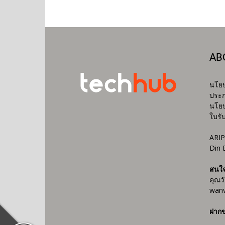
AB
นโยบ
ประก
นโยบ
ใบรั
ARIP
Din 
สนใ
คุณว
wanv
ฝากข