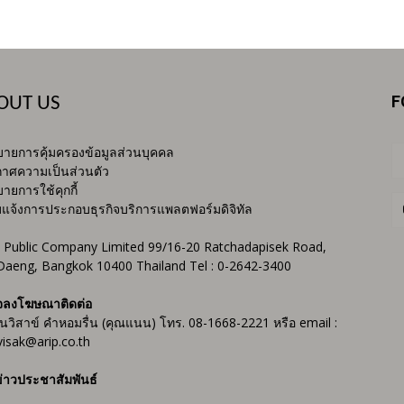
F
OUT US
ายการคุ้มครองข้อมูลส่วนบุคคล
าศความเป็นส่วนตัว
ายการใช้คุกกี้
บแจ้งการประกอบธุรกิจบริการแพลตฟอร์มดิจิทัล
 Public Company Limited 99/16-20 Ratchadapisek Road,
Daeng, Bangkok 10400 Thailand Tel : 0-2642-3400
จลงโฆษณาติดต่อ
ันวิสาข์ คำหอมรื่น (คุณแนน) โทร. 08-1668-2221 หรือ email :
isak@arip.co.th
่าวประชาสัมพันธ์