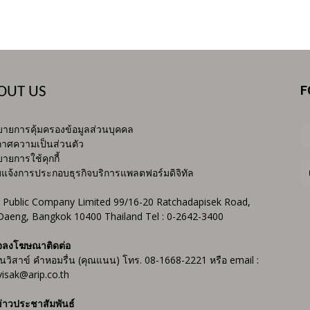
F
OUT US
ายการคุ้มครองข้อมูลส่วนบุคคล
าศความเป็นส่วนตัว
ายการใช้คุกกี้
บแจ้งการประกอบธุรกิจบริการแพลตฟอร์มดิจิทัล
 Public Company Limited 99/16-20 Ratchadapisek Road,
Daeng, Bangkok 10400 Thailand Tel : 0-2642-3400
จลงโฆษณาติดต่อ
ันวิสาข์ คำหอมรื่น (คุณแนน) โทร. 08-1668-2221 หรือ email :
isak@arip.co.th
่าวประชาสัมพันธ์