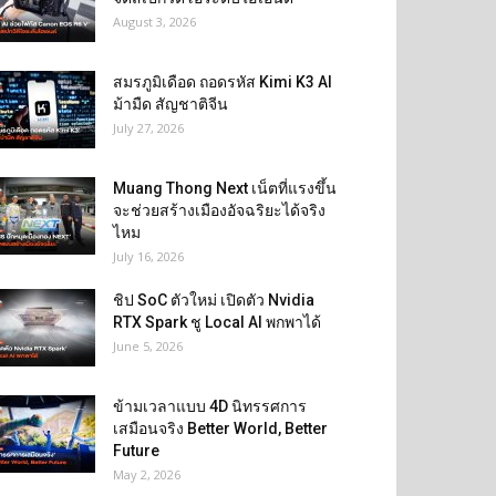
August 3, 2026
สมรภูมิเดือด ถอดรหัส Kimi K3 AI
ม้ามืด สัญชาติจีน
July 27, 2026
Muang Thong Next เน็ตที่แรงขึ้น
จะช่วยสร้างเมืองอัจฉริยะได้จริง
ไหม
July 16, 2026
ชิป SoC ตัวใหม่ เปิดตัว Nvidia
RTX Spark ชู Local AI พกพาได้
June 5, 2026
ข้ามเวลาแบบ 4D นิทรรศการ
เสมือนจริง Better World, Better
Future
May 2, 2026