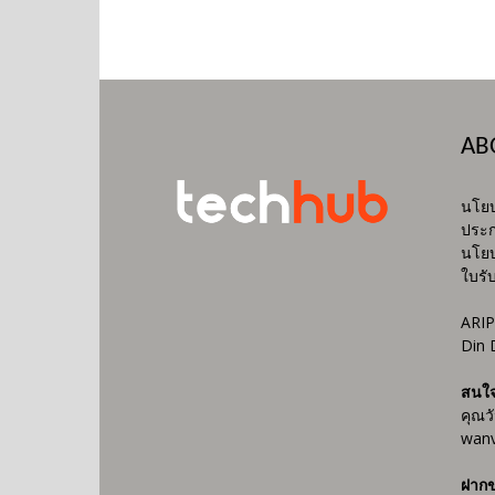
AB
นโยบ
ประก
นโยบ
ใบรั
ARIP
Din 
สนใ
คุณว
wanv
ฝากข