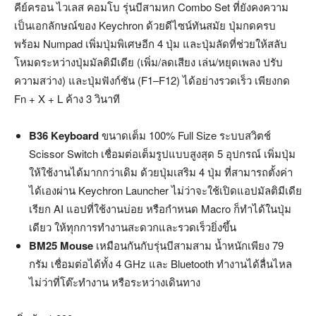
คีย์ครอน ไวเลส คอมโบ รุ่นบีสามหก Combo Set ที่ยังคงความ
เป็นเอกลักษณ์ของ Keychron ด้วยดีไซน์ทันสมัย ปุ่มกดครบ
พร้อม Numpad เพิ่มปุ่มพิเศษอีก 4 ปุ่ม และปุ่มลัดที่ช่วยให้สลับ
โหมดระหว่างปุ่มมัลติมีเดีย (เพิ่ม/ลดเสียง เล่น/หยุดเพลง ปรับ
ความสว่าง) และปุ่มฟังก์ชัน (F1–F12) ได้อย่างรวดเร็ว เพียงกด
Fn + X + L ค้าง 3 วินาที
B36 Keyboard
ขนาดเต็ม 100% Full Size ระบบสวิตช์
Scissor Switch เชื่อมต่อเต็มรูปแบบสูงสุด 5 อุปกรณ์ เพิ่มปุ่ม
ให้ใช้งานได้มากกว่าเดิม ด้วยปุ่มเสริม 4 ปุ่ม ที่สามารถตั้งค่า
ได้เองผ่าน Keychron Launcher ไม่ว่าจะใช้เปิดแอปมัลติมีเดีย
เรียก AI แอปที่ใช้งานบ่อย หรือกำหนด Macro ก็ทำได้ในปุ่ม
เดียว ให้ทุกการทำงานสะดวกและรวดเร็วยิ่งขึ้น
BM25 Mouse
เหมือนกันกับรุ่นบีสามสาม น้ำหนักเพียง 79
กรัม เชื่อมต่อได้ทั้ง 4 GHz และ Bluetooth ทำงานได้ลื่นไหล
ไม่ว่าที่โต๊ะทำงาน หรือระหว่างเดินทาง