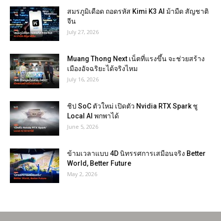
สมรภูมิเดือด ถอดรหัส Kimi K3 AI ม้ามืด สัญชาติ
จีน
July 27, 2026
Muang Thong Next เน็ตที่แรงขึ้น จะช่วยสร้าง
เมืองอัจฉริยะได้จริงไหม
July 16, 2026
ชิป SoC ตัวใหม่ เปิดตัว Nvidia RTX Spark ชู
Local AI พกพาได้
June 5, 2026
ข้ามเวลาแบบ 4D นิทรรศการเสมือนจริง Better
World, Better Future
May 2, 2026