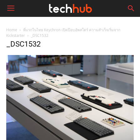
Home
ที่แรกในไทย Keychron เปิดป๊อบอัพสโตร์ ความสำเร็จเริ่มจาก
Kickstarter
_DSC1532
_DSC1532