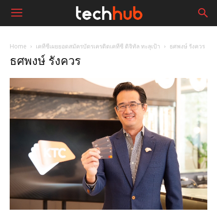
Home
เคทีซีเผยยอดสมัครบัตรเครดิตเคทีซี ดิจิทัล ทะลุเป้า
ธศพงษ์ รังควร
ธศพงษ์ รังควร