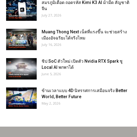
สมรภูมิเดือด ถอดรหัส Kimi K3 AI ม้ามืด สัญชาติ
จีน
July 27, 2026
Muang Thong Next เน็ตที่แรงขึ้น จะช่วยสร้าง
เมืองอัจฉริยะได้จริงไหม
July 16, 2026
ชิป SoC ตัวใหม่ เปิดตัว Nvidia RTX Spark ชู
Local AI พกพาได้
June 5, 2026
ข้ามเวลาแบบ 4D นิทรรศการเสมือนจริง Better
World, Better Future
May 2, 2026