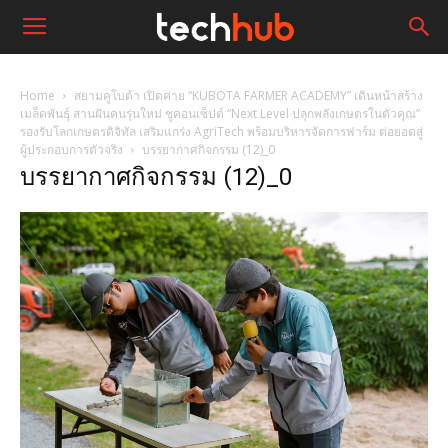
Home
สยามคูโบต้า เปิดค่าย “KUBOTA FARMER ACADEMY” เดินหน้าสร้าง
เมล็ดพันธุ์ สานฝันคนรุ่นใหม่ ชูคอนเซ็ปต์ “Next Level ปลุกพลังเกษตรในตัวคุณ”
รองรับโลกเกษตรดิจิทัล เสริมแกร่ง AgriTech พร้อมบริหารจัดการฟาร์ม ต่อยอดสู่
ผู้ประกอบการตัวจริง
บรรยากาศกิจกรรม (12)_0
บรรยากาศกิจกรรม (12)_0