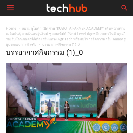
Home
สยามคูโบต้า เปิดค่าย “KUBOTA FARMER ACADEMY” เดินหน้าสร้าง
เมล็ดพันธุ์ สานฝันคนรุ่นใหม่ ชูคอนเซ็ปต์ “Next Level ปลุกพลังเกษตรในตัวคุณ”
รองรับโลกเกษตรดิจิทัล เสริมแกร่ง AgriTech พร้อมบริหารจัดการฟาร์ม ต่อยอดสู่
ผู้ประกอบการตัวจริง
บรรยากาศกิจกรรม (1)_0
บรรยากาศกิจกรรม (1)_0