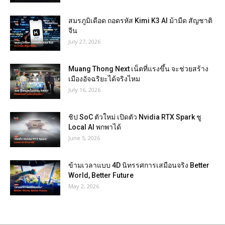
สมรภูมิเดือด ถอดรหัส Kimi K3 AI ม้ามืด สัญชาติ
จีน
July 27, 2026
Muang Thong Next เน็ตที่แรงขึ้น จะช่วยสร้าง
เมืองอัจฉริยะได้จริงไหม
July 16, 2026
ชิป SoC ตัวใหม่ เปิดตัว Nvidia RTX Spark ชู
Local AI พกพาได้
June 5, 2026
ข้ามเวลาแบบ 4D นิทรรศการเสมือนจริง Better
World, Better Future
May 2, 2026