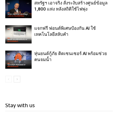
สหรัฐฯ เอาจริง สั่งระงับสร้างศูนย์ข้อมูล
1,800 แห่ง หลังสถิติใช้ไฟพุ่ง
แจกฟรี ฟอนต์พิเศษป้องกัน AI ใช้
เทคโนโลยีสลับคำ
หุ่นยนต์กู้ภัย ติดเซนเซอร์ AI พร้อมช่วย
คนจมน้ำ
Stay with us