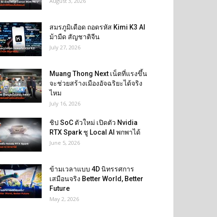
August 3, 2026
สมรภูมิเดือด ถอดรหัส Kimi K3 AI
ม้ามืด สัญชาติจีน
July 27, 2026
Muang Thong Next เน็ตที่แรงขึ้น
จะช่วยสร้างเมืองอัจฉริยะได้จริง
ไหม
July 16, 2026
ชิป SoC ตัวใหม่ เปิดตัว Nvidia
RTX Spark ชู Local AI พกพาได้
June 5, 2026
ข้ามเวลาแบบ 4D นิทรรศการ
เสมือนจริง Better World, Better
Future
May 2, 2026