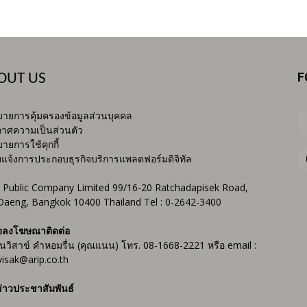
F
OUT US
ายการคุ้มครองข้อมูลส่วนบุคคล
าศความเป็นส่วนตัว
ายการใช้คุกกี้
บแจ้งการประกอบธุรกิจบริการแพลตฟอร์มดิจิทัล
 Public Company Limited 99/16-20 Ratchadapisek Road,
Daeng, Bangkok 10400 Thailand Tel : 0-2642-3400
จลงโฆษณาติดต่อ
ันวิสาข์ คำหอมรื่น (คุณแนน) โทร. 08-1668-2221 หรือ email :
isak@arip.co.th
่าวประชาสัมพันธ์