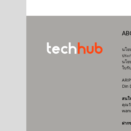
AB
นโยบ
ประก
นโยบ
ใบรั
ARIP
Din 
สนใ
คุณว
wanv
ฝากข