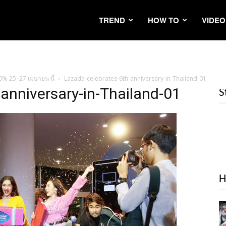
TREND
HOW TO
VIDEO
0% 25–27 เมษายน นี้
Lazada-celebrates-6th-anniversary-in-Thailand-01
anniversary-in-Thailand-01
S
H