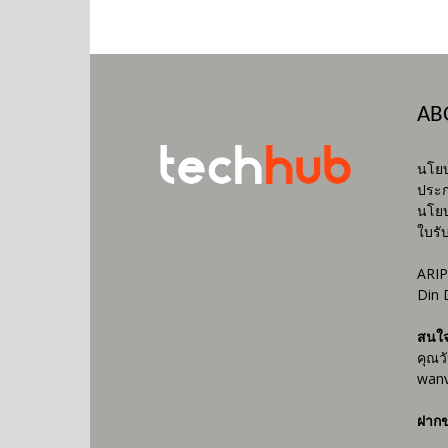
AB
นโยบ
ประก
นโยบ
ใบรั
ARIP
Din 
สนใ
คุณว
wanv
ฝากข