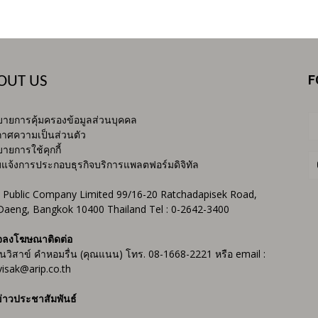
F
OUT US
ายการคุ้มครองข้อมูลส่วนบุคคล
าศความเป็นส่วนตัว
ายการใช้คุกกี้
บแจ้งการประกอบธุรกิจบริการแพลตฟอร์มดิจิทัล
 Public Company Limited 99/16-20 Ratchadapisek Road,
Daeng, Bangkok 10400 Thailand Tel : 0-2642-3400
จลงโฆษณาติดต่อ
ันวิสาข์ คำหอมรื่น (คุณแนน) โทร. 08-1668-2221 หรือ email :
isak@arip.co.th
่าวประชาสัมพันธ์