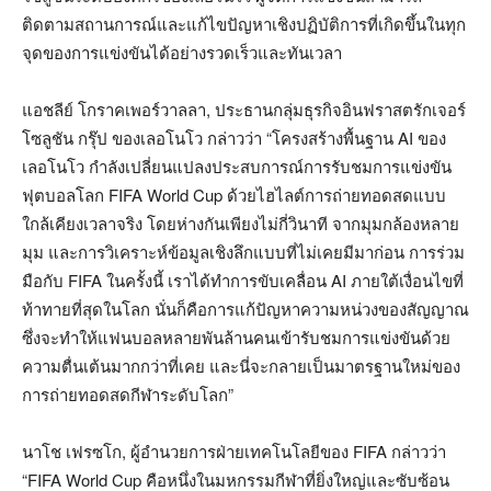
ติดตามสถานการณ์และแก้ไขปัญหาเชิงปฏิบัติการที่เกิดขึ้นในทุก
จุดของการแข่งขันได้อย่างรวดเร็วและทันเวลา
แอชลีย์ โกราคเพอร์วาลลา, ประธานกลุ่มธุรกิจอินฟราสตรักเจอร์
โซลูชัน กรุ๊ป ของเลอโนโว กล่าวว่า “โครงสร้างพื้นฐาน AI ของ
เลอโนโว กำลังเปลี่ยนแปลงประสบการณ์การรับชมการแข่งขัน
ฟุตบอลโลก FIFA World Cup ด้วยไฮไลต์การถ่ายทอดสดแบบ
ใกล้เคียงเวลาจริง โดยห่างกันเพียงไม่กี่วินาที จากมุมกล้องหลาย
มุม และการวิเคราะห์ข้อมูลเชิงลึกแบบที่ไม่เคยมีมาก่อน การร่วม
มือกับ FIFA ในครั้งนี้ เราได้ทำการขับเคลื่อน AI ภายใต้เงื่อนไขที่
ท้าทายที่สุดในโลก นั่นก็คือการแก้ปัญหาความหน่วงของสัญญาณ
ซึ่งจะทำให้แฟนบอลหลายพันล้านคนเข้ารับชมการแข่งขันด้วย
ความตื่นเต้นมากกว่าที่เคย และนี่จะกลายเป็นมาตรฐานใหม่ของ
การถ่ายทอดสดกีฬาระดับโลก”
นาโช เฟรซโก, ผู้อำนวยการฝ่ายเทคโนโลยีของ FIFA กล่าวว่า
“FIFA World Cup คือหนึ่งในมหกรรมกีฬาที่ยิ่งใหญ่และซับซ้อน