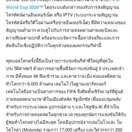
World Cup 2026™
โดยระบบดังกล่าวรองรับการส่งสัญญาณ
โทรทัศน์ผ่านอินเทอร์เน็ต หรือ IPTV (ระบบกระจายสัญญาณ
โทรทัศน์หรือวิดีโอผ่านเครือข่ายอินเทอร์เน็ต) ที่มีความหน่วงของ
สัญญาณต่ำมาก ควบคู่ไปกับการถ่ายทอดผ่านสายเคเบิลและ
ดาวเทียมตามปกติ พร้อมระบบจัดการเนื้อหาอัจฉริยะและการ
ตัดสินใจเชิงปฏิบัติการในทุกส่วนของมหกรรมกีฬานี้
ฟุตบอลโลกครั้งนี้ถือเป็นรายการแข่งขันกีฬาที่ใหญ่ที่สุดใน
ประวัติศาสตร์ ด้วยการขยายพื้นที่จัดการแข่งขันสู่ 3 ประเทศเจ้า
ภาพ มีทั้งหมด 48 ทีมเข้าร่วม และคาดว่าจะมีแฟนบอลติดตาม
ทั่วโลกกว่า 6,000 ล้านคน เลอโนโวในฐานะพาร์ทเนอร์
เทคโนโลยีอย่างเป็นทางการของ FIFA จึงติดตั้งเซิร์ฟเวอร์ที่ศูนย์
ถ่ายทอดสดนานาชาติในเมืองดัลลัส รัฐเท็กซัส เพื่อมอบขุมพลัง
สำหรับการประมวลผล อุปกรณ์ต่าง ๆ และโซลูชัน AI ที่จำเป็น
สำหรับการถ่ายทอดสดในทุกช่วงเวลาของทุกนัดการแข่งขันให้กับ
ผู้ชมทั่วโลกอย่างไม่มีสะดุด โดยมีอุปกรณ์จากเลอโนโวและ โม
โตโรลา (Motorola) รวมกว่า 17,000 เครื่อง และวิศวกรกว่า 200