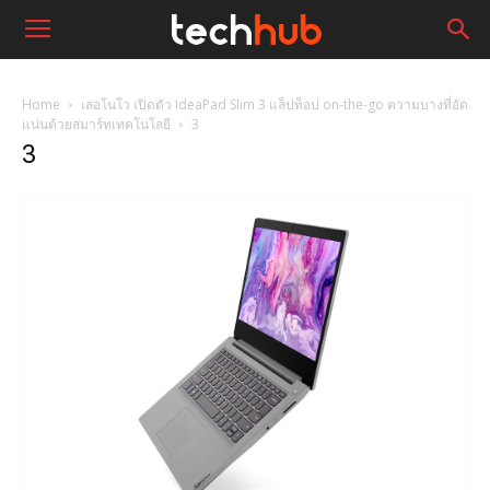
Home
เลอโนโว เปิดตัว IdeaPad Slim 3 แล็ปท็อป on-the-go ความบางที่อัด
แน่นด้วยสมาร์ทเทคโนโลยี
3
3