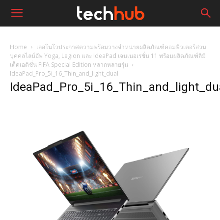
Home
เลอโนโวประกาศความพร้อมวางจำหน่ายผลิตภัณฑ์คอมพิวเตอร์ส่วน
บุคคลไลน์อัพ Yoga, Legion และ IdeaPad เจนเนอเรชั่น 11 พร้อมผลิตภัณฑ์ลิมิ
เต็ดเอดิชั่น FIFA Special Edition หลากหลายรุ่น
IdeaPad_Pro_5i_16_Thin_and_light_dual
IdeaPad_Pro_5i_16_Thin_and_light_du