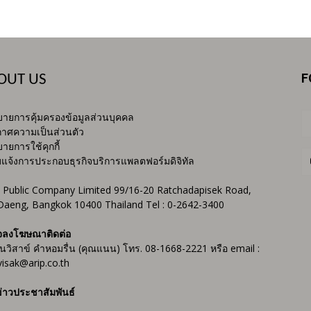
F
OUT US
ายการคุ้มครองข้อมูลส่วนบุคคล
าศความเป็นส่วนตัว
ายการใช้คุกกี้
บแจ้งการประกอบธุรกิจบริการแพลตฟอร์มดิจิทัล
 Public Company Limited 99/16-20 Ratchadapisek Road,
Daeng, Bangkok 10400 Thailand Tel : 0-2642-3400
จลงโฆษณาติดต่อ
ันวิสาข์ คำหอมรื่น (คุณแนน) โทร. 08-1668-2221 หรือ email :
isak@arip.co.th
่าวประชาสัมพันธ์