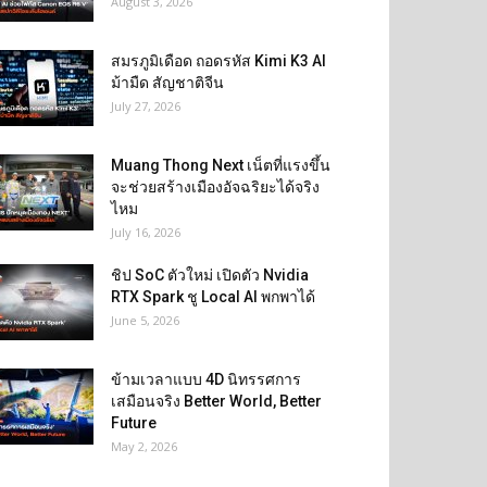
August 3, 2026
สมรภูมิเดือด ถอดรหัส Kimi K3 AI
ม้ามืด สัญชาติจีน
July 27, 2026
Muang Thong Next เน็ตที่แรงขึ้น
จะช่วยสร้างเมืองอัจฉริยะได้จริง
ไหม
July 16, 2026
ชิป SoC ตัวใหม่ เปิดตัว Nvidia
RTX Spark ชู Local AI พกพาได้
June 5, 2026
ข้ามเวลาแบบ 4D นิทรรศการ
เสมือนจริง Better World, Better
Future
May 2, 2026