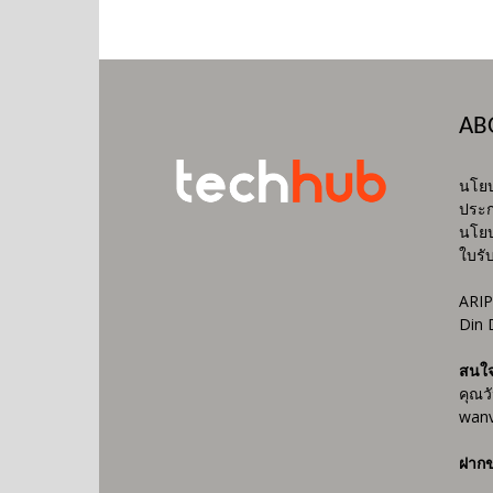
AB
นโยบ
ประก
นโยบ
ใบรั
ARIP
Din 
สนใ
คุณว
wanv
ฝากข