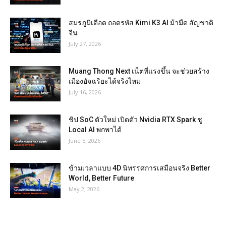
สมรภูมิเดือด ถอดรหัส Kimi K3 AI ม้ามืด สัญชาติ
จีน
July 27, 2026
Muang Thong Next เน็ตที่แรงขึ้น จะช่วยสร้าง
เมืองอัจฉริยะได้จริงไหม
July 16, 2026
ชิป SoC ตัวใหม่ เปิดตัว Nvidia RTX Spark ชู
Local AI พกพาได้
June 5, 2026
ข้ามเวลาแบบ 4D นิทรรศการเสมือนจริง Better
World, Better Future
May 2, 2026