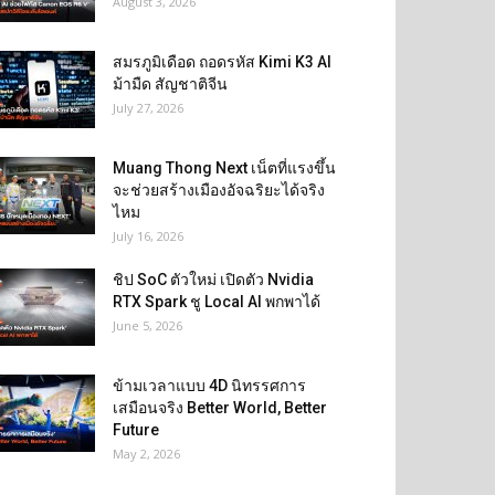
August 3, 2026
สมรภูมิเดือด ถอดรหัส Kimi K3 AI
ม้ามืด สัญชาติจีน
July 27, 2026
Muang Thong Next เน็ตที่แรงขึ้น
จะช่วยสร้างเมืองอัจฉริยะได้จริง
ไหม
July 16, 2026
ชิป SoC ตัวใหม่ เปิดตัว Nvidia
RTX Spark ชู Local AI พกพาได้
June 5, 2026
ข้ามเวลาแบบ 4D นิทรรศการ
เสมือนจริง Better World, Better
Future
May 2, 2026