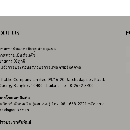
F
OUT US
ายการคุ้มครองข้อมูลส่วนบุคคล
าศความเป็นส่วนตัว
ายการใช้คุกกี้
บแจ้งการประกอบธุรกิจบริการแพลตฟอร์มดิจิทัล
 Public Company Limited 99/16-20 Ratchadapisek Road,
Daeng, Bangkok 10400 Thailand Tel : 0-2642-3400
จลงโฆษณาติดต่อ
ันวิสาข์ คำหอมรื่น (คุณแนน) โทร. 08-1668-2221 หรือ email :
isak@arip.co.th
่าวประชาสัมพันธ์