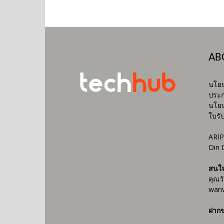
AB
นโยบ
ประก
นโยบ
ใบรั
ARIP
Din 
สนใ
คุณว
wanv
ฝากข