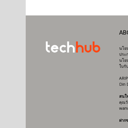
AB
นโยบ
ประก
นโยบ
ใบรั
ARIP
Din 
สนใ
คุณว
wanv
ฝากข