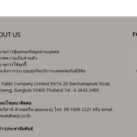
F
OUT US
ายการคุ้มครองข้อมูลส่วนบุคคล
าศความเป็นส่วนตัว
ายการใช้คุกกี้
บแจ้งการประกอบธุรกิจบริการแพลตฟอร์มดิจิทัล
 Public Company Limited 99/16-20 Ratchadapisek Road,
Daeng, Bangkok 10400 Thailand Tel : 0-2642-3400
จลงโฆษณาติดต่อ
ันวิสาข์ คำหอมรื่น (คุณแนน) โทร. 08-1668-2221 หรือ email :
isak@arip.co.th
่าวประชาสัมพันธ์