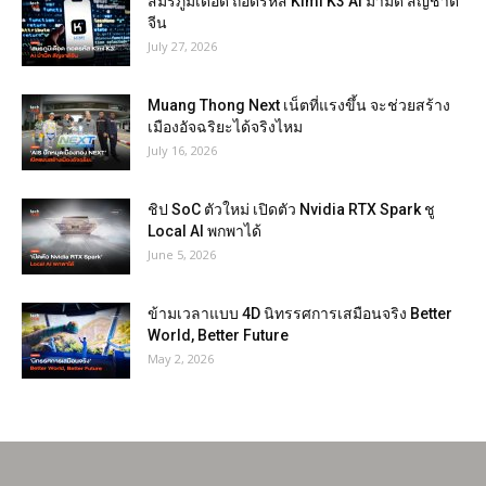
สมรภูมิเดือด ถอดรหัส Kimi K3 AI ม้ามืด สัญชาติ
จีน
July 27, 2026
Muang Thong Next เน็ตที่แรงขึ้น จะช่วยสร้าง
เมืองอัจฉริยะได้จริงไหม
July 16, 2026
ชิป SoC ตัวใหม่ เปิดตัว Nvidia RTX Spark ชู
Local AI พกพาได้
June 5, 2026
ข้ามเวลาแบบ 4D นิทรรศการเสมือนจริง Better
World, Better Future
May 2, 2026