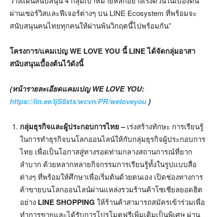
วางแผนสนับสนุน 4 กลุ่มเป้าหมายหลักอย่างเร่งด่วนในเบื้องต้น
ผ่านเซอร์วิสและฟีเจอร์ต่างๆ บน LINE Ecosystem ที่พร้อมจะ
สนับสนุนคนไทยทุกคนให้ผ่านพ้นวิกฤตนี้ไปพร้อมกัน”
โครงการ/แคมเปญ
WE LOVE YOU นี้ LINE ได้จัดกลุ่มอาสา
สนับสนุนเบื้องต้นไว้ดังนี้
(หน้ารายละเอียดแคมเปญ WE LOVE YOU:
https://lin.ee/IjS8xtx/wcvn/PR/weloveyou
)
กลุ่มธุรกิจและผู้ประกอบการไทย
–
เร่งสร้างทักษะ การเรียนรู้
ในการทำธุรกิจบนโลกออนไลน์ให้กับกลุ่มธุรกิจผู้ประกอบการ
ไทย เพื่อเป็นโอกาสสู่ทางรอดท่ามกลางสถานการณ์ที่ยาก
ลำบาก ด้วยหลากหลายกิจกรรมการเรียนรู้ทั้งในรูปแบบสื่อ
ต่างๆ ที่พร้อมให้ศึกษาเพื่อเริ่มต้นด้วยตนเอง เปิดช่องทางการ
ค้าขายบนโลกออนไลน์ผ่านแหล่งรวมร้านค้าโซเชียลยอดฮิต
อย่าง
LINE SHOPPING
ให้ร้านค้าสามารถสมัครเข้าร่วมเพื่อ
ทำการขายและได้รับการโปรโมตฟรีเพิ่มเติมเป็นพิเศษ ผ่าน