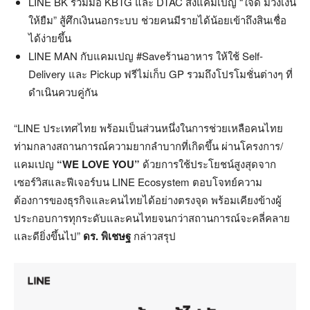
LINE BK ร่วมมือ KBTG และ DTAC ส่งแคมเปญ “ใจดี มีวงเงิน
ให้ยืม” สู้ศึกเงินนอกระบบ ช่วยคนมีรายได้น้อยเข้าถึงสินเชื่อ
ได้ง่ายขึ้น
LINE MAN กับแคมเปญ #Saveร้านอาหาร ให้ใช้ Self-
Delivery และ Pickup ฟรีไม่เก็บ GP รวมถึงโปรโมชั่นต่างๆ ที่
ดำเนินควบคู่กัน
“LINE ประเทศไทย พร้อมเป็นส่วนหนึ่งในการช่วยเหลือคนไทย
ท่ามกลางสถานการณ์ความยากลำบากที่เกิดขึ้น ผ่านโครงการ/
แคมเปญ
“WE LOVE YOU”
ด้วยการใช้ประโยชน์สูงสุดจาก
เซอร์วิสและฟีเจอร์บน LINE Ecosystem ตอบโจทย์ความ
ต้องการของธุรกิจและคนไทยได้อย่างตรงจุด พร้อมเคียงข้างผู้
ประกอบการทุกระดับและคนไทยจนกว่าสถานการณ์จะคลี่คลาย
และดียิ่งขึ้นไป”
ดร. พิเชษฐ
กล่าวสรุป