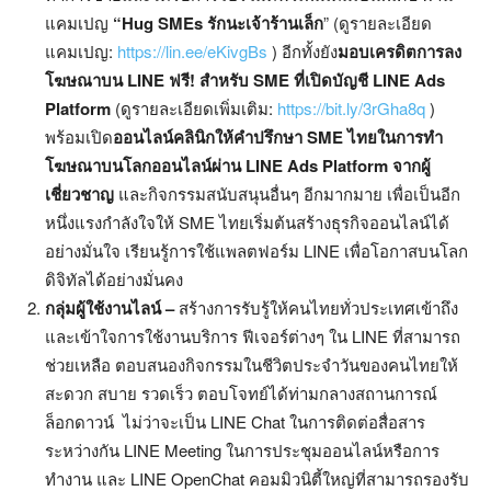
แคมเปญ
“
Hug SMEs รักนะเจ้าร้านเล็ก
” (ดูรายละเอียด
แคมเปญ:
https://lin.ee/eKivgBs
) อีกทั้งยัง
มอบเครดิตการลง
โฆษณาบน
LINE ฟรี! สำหรับ SME ที่เปิดบัญชี LINE Ads
Platform
(ดูรายละเอียดเพิ่มเติม:
https://bit.ly/3rGha8q
)
พร้อมเปิด
ออนไลน์คลินิกให้คำปรึกษา
SME ไทยในการทำ
โฆษณาบนโลกออนไลน์ผ่าน LINE Ads Platform จากผู้
เชี่ยวชาญ
และกิจกรรมสนับสนุนอื่นๆ อีกมากมาย เพื่อเป็นอีก
หนึ่งแรงกำลังใจให้ SME ไทยเริ่มต้นสร้างธุรกิจออนไลน์ได้
อย่างมั่นใจ เรียนรู้การใช้แพลตฟอร์ม LINE เพื่อโอกาสบนโลก
ดิจิทัลได้อย่างมั่นคง
กลุ่มผู้ใช้งานไลน์
–
สร้างการรับรู้ให้คนไทยทั่วประเทศเข้าถึง
และเข้าใจการใช้งานบริการ ฟีเจอร์ต่างๆ ใน LINE ที่สามารถ
ช่วยเหลือ ตอบสนองกิจกรรมในชีวิตประจำวันของคนไทยให้
สะดวก สบาย รวดเร็ว ตอบโจทย์ได้ท่ามกลางสถานการณ์
ล็อกดาวน์ ไม่ว่าจะเป็น LINE Chat ในการติดต่อสื่อสาร
ระหว่างกัน LINE Meeting ในการประชุมออนไลน์หรือการ
ทำงาน และ LINE OpenChat คอมมิวนิตี้ใหญ่ที่สามารถรองรับ