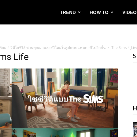
TREND
HOW TO
VIDEO
ร้อม 4 วิดีโอซีรีส์ ชวนคุณมาฉลองปีใหม่ในรูปแบบแฟนตาซีไปอีกขั้น
The Sims 4_Liv
ms Life
S
H