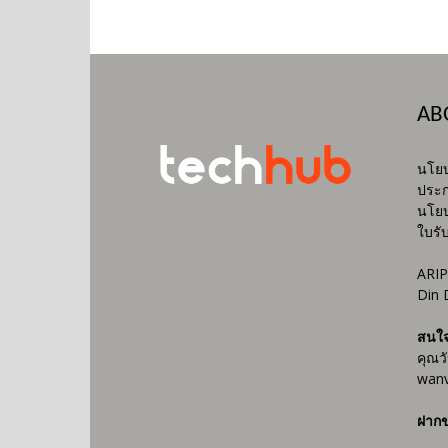
AB
นโยบ
ประก
นโยบ
ใบรั
ARIP
Din 
สนใ
คุณว
wanv
ฝากข