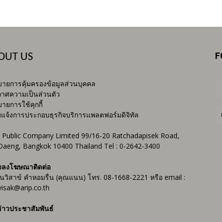
F
OUT US
ายการคุ้มครองข้อมูลส่วนบุคคล
าศความเป็นส่วนตัว
ายการใช้คุกกี้
บแจ้งการประกอบธุรกิจบริการแพลตฟอร์มดิจิทัล
 Public Company Limited 99/16-20 Ratchadapisek Road,
Daeng, Bangkok 10400 Thailand Tel : 0-2642-3400
จลงโฆษณาติดต่อ
ันวิสาข์ คำหอมรื่น (คุณแนน) โทร. 08-1668-2221 หรือ email :
isak@arip.co.th
่าวประชาสัมพันธ์