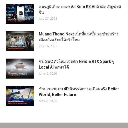
สมรภูมิเดือด ถอดรหัส Kimi K3 AI ม้ามืด สัญชาติ
จีน
July 27, 2026
Muang Thong Next เน็ตที่แรงขึ้น จะช่วยสร้าง
เมืองอัจฉริยะได้จริงไหม
July 16, 2026
ชิป SoC ตัวใหม่ เปิดตัว Nvidia RTX Spark ชู
Local AI พกพาได้
June 5, 2026
ข้ามเวลาแบบ 4D นิทรรศการเสมือนจริง Better
World, Better Future
May 2, 2026