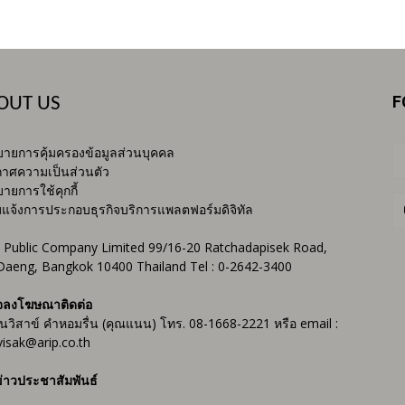
F
OUT US
ายการคุ้มครองข้อมูลส่วนบุคคล
าศความเป็นส่วนตัว
ายการใช้คุกกี้
บแจ้งการประกอบธุรกิจบริการแพลตฟอร์มดิจิทัล
 Public Company Limited 99/16-20 Ratchadapisek Road,
Daeng, Bangkok 10400 Thailand Tel : 0-2642-3400
จลงโฆษณาติดต่อ
ันวิสาข์ คำหอมรื่น (คุณแนน) โทร. 08-1668-2221 หรือ email :
isak@arip.co.th
่าวประชาสัมพันธ์