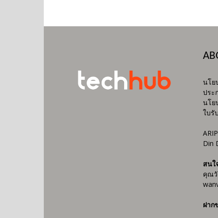
AB
นโยบ
ประก
นโยบ
ใบรั
ARIP
Din 
สนใ
คุณว
wanv
ฝากข