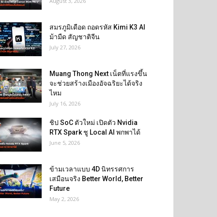
August 3, 2026
สมรภูมิเดือด ถอดรหัส Kimi K3 AI
ม้ามืด สัญชาติจีน
July 27, 2026
Muang Thong Next เน็ตที่แรงขึ้น
จะช่วยสร้างเมืองอัจฉริยะได้จริง
ไหม
July 16, 2026
ชิป SoC ตัวใหม่ เปิดตัว Nvidia
RTX Spark ชู Local AI พกพาได้
June 5, 2026
ข้ามเวลาแบบ 4D นิทรรศการ
เสมือนจริง Better World, Better
Future
May 2, 2026