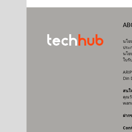
AB
นโยบ
ประก
นโยบ
ใบรั
ARIP
Din 
สนใ
คุณว
wanv
ฝากข
Con