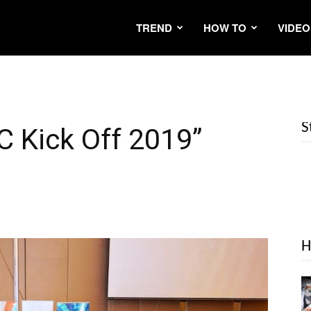
TREND
HOW TO
VIDEO
S
 Kick Off 2019”
H