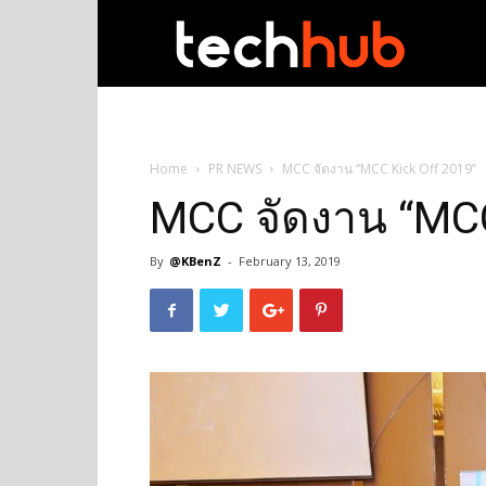
techhub
Home
PR NEWS
MCC จัดงาน “MCC Kick Off 2019”
MCC จัดงาน “MCC
By
@KBenZ
-
February 13, 2019