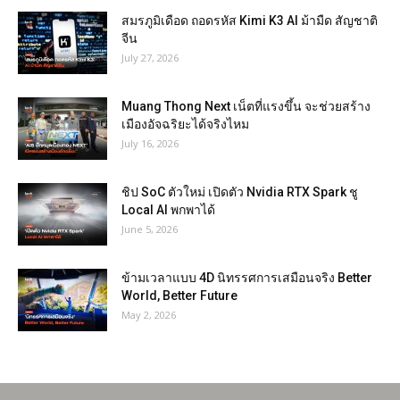
สมรภูมิเดือด ถอดรหัส Kimi K3 AI ม้ามืด สัญชาติ
จีน
July 27, 2026
Muang Thong Next เน็ตที่แรงขึ้น จะช่วยสร้าง
เมืองอัจฉริยะได้จริงไหม
July 16, 2026
ชิป SoC ตัวใหม่ เปิดตัว Nvidia RTX Spark ชู
Local AI พกพาได้
June 5, 2026
ข้ามเวลาแบบ 4D นิทรรศการเสมือนจริง Better
World, Better Future
May 2, 2026