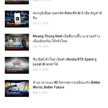
สมรภูมิเดือด ถอดรหัส Kimi K3 AI ม้ามืด สัญชาติ
จีน
July 27, 2026
Muang Thong Next เน็ตที่แรงขึ้น จะช่วยสร้าง
เมืองอัจฉริยะได้จริงไหม
July 16, 2026
ชิป SoC ตัวใหม่ เปิดตัว Nvidia RTX Spark ชู
Local AI พกพาได้
June 5, 2026
ข้ามเวลาแบบ 4D นิทรรศการเสมือนจริง Better
World, Better Future
May 2, 2026