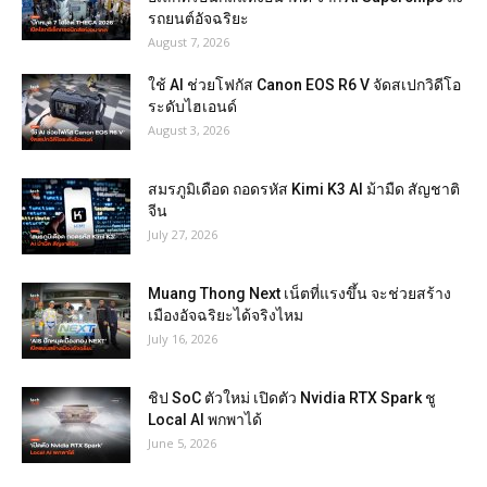
รถยนต์อัจฉริยะ
August 7, 2026
ใช้ AI ช่วยโฟกัส Canon EOS R6 V จัดสเปกวิดีโอ
ระดับไฮเอนด์
August 3, 2026
สมรภูมิเดือด ถอดรหัส Kimi K3 AI ม้ามืด สัญชาติ
จีน
July 27, 2026
Muang Thong Next เน็ตที่แรงขึ้น จะช่วยสร้าง
เมืองอัจฉริยะได้จริงไหม
July 16, 2026
ชิป SoC ตัวใหม่ เปิดตัว Nvidia RTX Spark ชู
Local AI พกพาได้
June 5, 2026