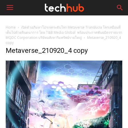
Home
เปิดตัวอภิมหาโปรเจคระดับโลก Metaverse Translucia โลกเสมือนที่
เต็มไปด้วยจินตนาการ โดย T&B Media Global พร้อมประกาศพันธมิตรรายแรก
MQDC Corporation บริษัทอสังหาริมทรัพย์รายใหญ่
Metaverse_210920_4
copy
Metaverse_210920_4 copy