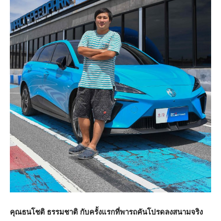
คุณธนโชติ ธรรมชาติ กับครั้งแรกที่พารถคันโปรดลงสนามจริง