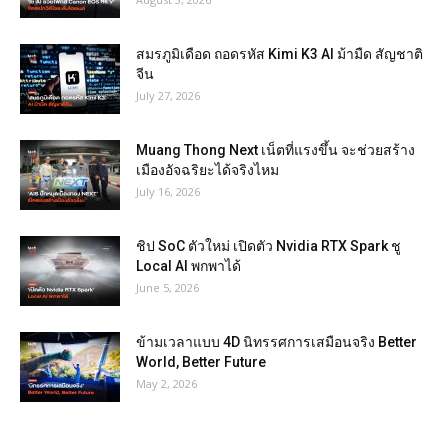
สมรภูมิเดือด ถอดรหัส Kimi K3 AI ม้ามืด สัญชาติ
จีน
July 27, 2026
Muang Thong Next เน็ตที่แรงขึ้น จะช่วยสร้าง
เมืองอัจฉริยะได้จริงไหม
July 16, 2026
ชิป SoC ตัวใหม่ เปิดตัว Nvidia RTX Spark ชู
Local AI พกพาได้
June 5, 2026
ข้ามเวลาแบบ 4D นิทรรศการเสมือนจริง Better
World, Better Future
May 2, 2026