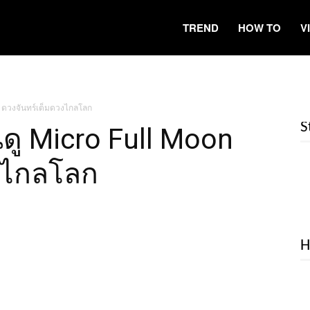
TREND
HOW TO
V
n ดวงจันทร์เต็มดวงไกลโลก
S
นดู Micro Full Moon
งไกลโลก
H