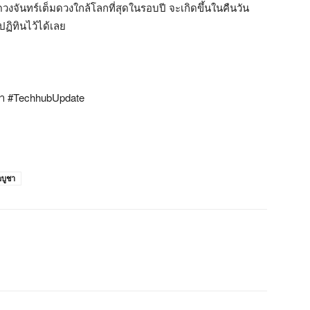
งจันทร์เต็มดวงใกล้โลกที่สุดในรอบปี จะเกิดขึ้นในคืนวัน
ฏิทินไว้ได้เลย
ชา #TechhubUpdate
บูชา