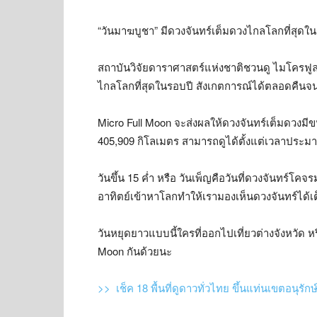
“วันมาฆบูชา” มีดวงจันทร์เต็มดวงไกลโลกที่สุดใ
สถาบันวิจัยดาราศาสตร์แห่งชาติชวนดู ไมโครฟูล
ไกลโลกที่สุดในรอบปี สังเกตการณ์ได้ตลอดคืนจนถ
Micro Full Moon จะส่งผลให้ดวงจันทร์เต็มดวงม
405,909 กิโลเมตร สามารถดูได้ตั้งแต่เวลาประมาณ
วันขึ้น 15 ค่ำ หรือ วันเพ็ญคือวันที่ดวงจันทร์โค
อาทิตย์เข้าหาโลกทำให้เรามองเห็นดวงจันทร์ได้เ
วันหยุดยาวแบบนี้ใครที่ออกไปเที่ยวต่างจังหวัด ห
Moon กันด้วยนะ
>> เช็ค 18 พื้นที่ดูดาวทั่วไทย ขึ้นแท่นเขตอนุรักษ