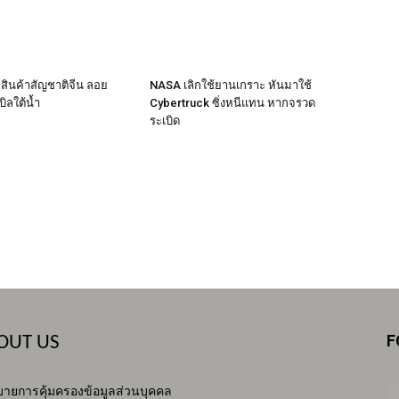
ือสินค้าสัญชาติจีน ลอย
NASA เลิกใช้ยานเกราะ หันมาใช้
ิลใต้น้ำ
Cybertruck ซิ่งหนีแทน หากจรวด
ระเบิด
F
OUT US
ายการคุ้มครองข้อมูลส่วนบุคคล