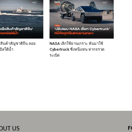
ือสินค้าสัญชาติจีน ลอย
NASA เลิกใช้ยานเกราะ หันมาใช้
ิลใต้น้ำ
Cybertruck ซิ่งหนีแทน หากจรวด
ระเบิด
F
OUT US