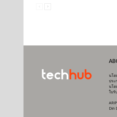
AB
นโยบ
ประก
นโยบ
ใบรั
ARIP
Din 