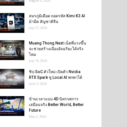
August 3, 2026
สมรภูมิเดือด ถอดรหัส Kimi K3 AI
ม้ามืด สัญชาติจีน
July 27, 2026
Muang Thong Next เน็ตที่แรงขึ้น
จะช่วยสร้างเมืองอัจฉริยะได้จริง
ไหม
July 16, 2026
ชิป SoC ตัวใหม่ เปิดตัว Nvidia
RTX Spark ชู Local AI พกพาได้
June 5, 2026
ข้ามเวลาแบบ 4D นิทรรศการ
เสมือนจริง Better World, Better
Future
May 2, 2026