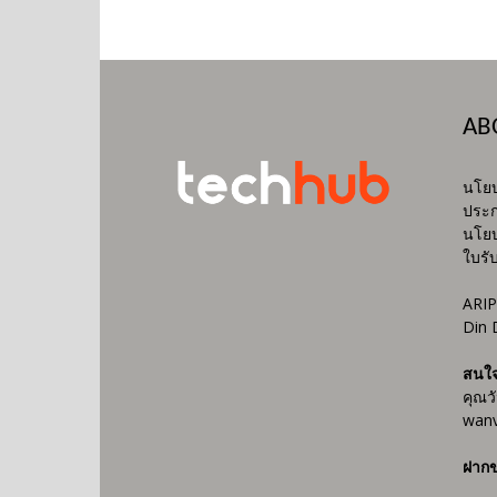
AB
นโยบ
ประก
นโยบ
ใบรั
ARIP
Din 
สนใ
คุณว
wanv
ฝากข