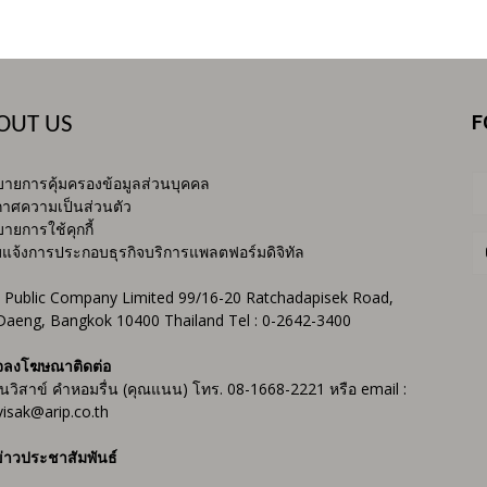
F
OUT US
ายการคุ้มครองข้อมูลส่วนบุคคล
าศความเป็นส่วนตัว
ายการใช้คุกกี้
บแจ้งการประกอบธุรกิจบริการแพลตฟอร์มดิจิทัล
 Public Company Limited 99/16-20 Ratchadapisek Road,
Daeng, Bangkok 10400 Thailand Tel : 0-2642-3400
จลงโฆษณาติดต่อ
ันวิสาข์ คำหอมรื่น (คุณแนน) โทร. 08-1668-2221 หรือ email :
isak@arip.co.th
่าวประชาสัมพันธ์