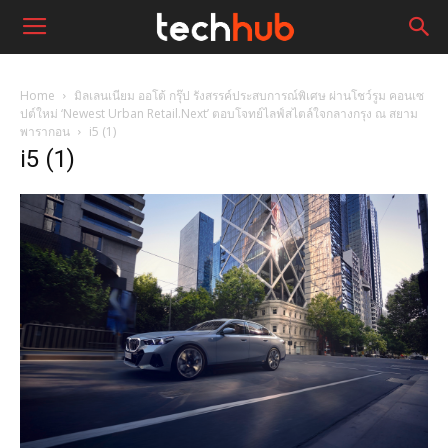
Home
มิลเลนเนียม ออโต้ กรุ๊ป รังสรรค์ประสบการณ์พิเศษ ผ่านโชว์รูม คอนเซ
ปต์ใหม่ ‘Newest Urban Retail.Next’ ตอบโจทย์ไลฟ์สไตล์ใจกลางกรุง ณ สยาม
พารากอน
i5 (1)
i5 (1)