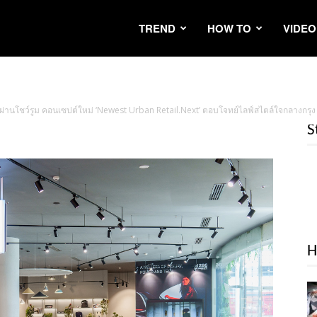
TREND
HOW TO
VIDEO
ศษ ผ่านโชว์รูม คอนเซปต์ใหม่ ‘Newest Urban Retail.Next’ ตอบโจทย์ไลฟ์สไตล์ใจกลางก
S
H