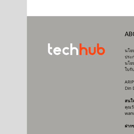
AB
นโยบ
ประก
นโยบ
ใบรั
ARIP
Din 
สนใ
คุณว
wanv
ฝากข