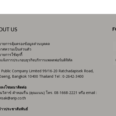
F
OUT US
ายการคุ้มครองข้อมูลส่วนบุคคล
าศความเป็นส่วนตัว
ายการใช้คุกกี้
บแจ้งการประกอบธุรกิจบริการแพลตฟอร์มดิจิทัล
 Public Company Limited 99/16-20 Ratchadapisek Road,
Daeng, Bangkok 10400 Thailand Tel : 0-2642-3400
จลงโฆษณาติดต่อ
ันวิสาข์ คำหอมรื่น (คุณแนน) โทร. 08-1668-2221 หรือ email :
isak@arip.co.th
่าวประชาสัมพันธ์