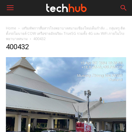
Home
เสริมทัพการสื่อสารโรงพยาบาลสนามเชียงใหม่เต็มกำลัง … กลุ่มทรู ติด
ตั้งรถโมบายล์ COW เครือข่ายอัจฉริยะ True5G รวมทั้ง 4G และ WiFi ภายในโรง
พยาบาลสนาม
400432
400432