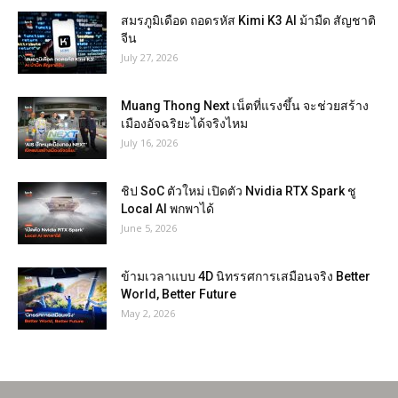
สมรภูมิเดือด ถอดรหัส Kimi K3 AI ม้ามืด สัญชาติ
จีน
July 27, 2026
Muang Thong Next เน็ตที่แรงขึ้น จะช่วยสร้าง
เมืองอัจฉริยะได้จริงไหม
July 16, 2026
ชิป SoC ตัวใหม่ เปิดตัว Nvidia RTX Spark ชู
Local AI พกพาได้
June 5, 2026
ข้ามเวลาแบบ 4D นิทรรศการเสมือนจริง Better
World, Better Future
May 2, 2026