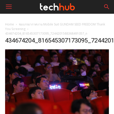
Home
ชมบรรยากาศงาน Mobile Suit GUNDAM SEED FREEDOM Thank
You Screening
434674204_816545307173095_7244201588368491057_n
434674204_816545307173095_724420