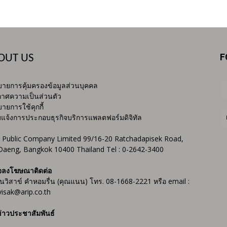
F
OUT US
ายการคุ้มครองข้อมูลส่วนบุคคล
าศความเป็นส่วนตัว
ายการใช้คุกกี้
บแจ้งการประกอบธุรกิจบริการแพลตฟอร์มดิจิทัล
 Public Company Limited 99/16-20 Ratchadapisek Road,
Daeng, Bangkok 10400 Thailand Tel : 0-2642-3400
จลงโฆษณาติดต่อ
ันวิสาข์ คำหอมรื่น (คุณแนน) โทร. 08-1668-2221 หรือ email :
isak@arip.co.th
่าวประชาสัมพันธ์