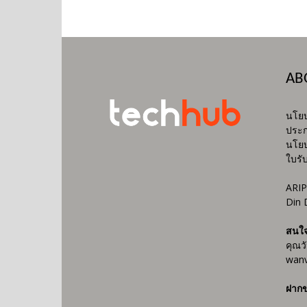
AB
นโยบ
ประก
นโยบ
ใบรั
ARIP
Din 
สนใ
คุณว
wanv
ฝากข