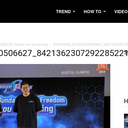
TREND
HOW TO
VIDEO
REEDOM Thank You Screening
434704382_816543320506627_842136230729
0506627_842136230729228522
S
H