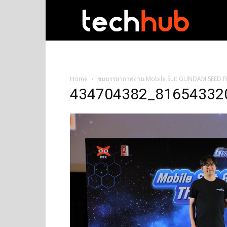
techhub
Home
ชมบรรยากาศงาน Mobile Suit GUNDAM SEED F
434704382_81654332