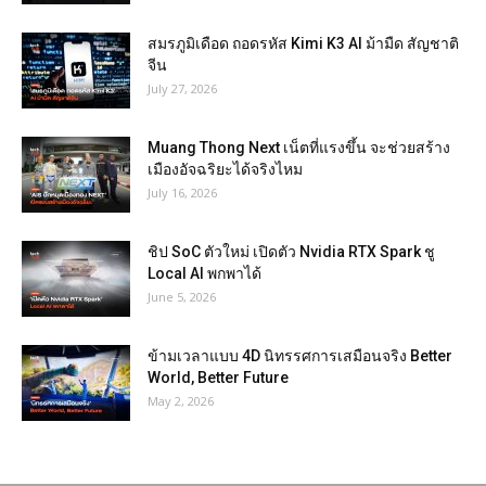
สมรภูมิเดือด ถอดรหัส Kimi K3 AI ม้ามืด สัญชาติ
จีน
July 27, 2026
Muang Thong Next เน็ตที่แรงขึ้น จะช่วยสร้าง
เมืองอัจฉริยะได้จริงไหม
July 16, 2026
ชิป SoC ตัวใหม่ เปิดตัว Nvidia RTX Spark ชู
Local AI พกพาได้
June 5, 2026
ข้ามเวลาแบบ 4D นิทรรศการเสมือนจริง Better
World, Better Future
May 2, 2026