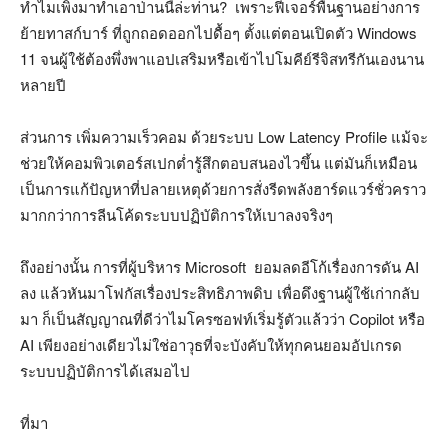
ทำไมเพิ่งมาทำเอาป่านนี้ล่ะท่าน? เพราะฟีเจอร์พื้นฐานอย่างการ
ย้ายทาสก์บาร์ ที่ถูกถอดออกไปดื้อๆ ตั้งแต่ตอนเปิดตัว Windows
11 จนผู้ใช้ต้องพึ่งพาแอปเสริมหรือเข้าไปโมคีย์รีจิสทรีกันเองนาน
หลายปี
ส่วนการ เพิ่มความเร็วคอม ด้วยระบบ Low Latency Profile แม้จะ
ช่วยให้คอมพิวเตอร์สเปกต่ำรู้สึกตอบสนองไวขึ้น แต่มันก็เหมือน
เป็นการแก้ปัญหาที่ปลายเหตุด้วยการสั่งรีดพลังฮาร์ดแวร์ชั่วคราว
มากกว่าการลีนโค้ดระบบปฏิบัติการให้เบาลงจริงๆ
ถึงอย่างนั้น การที่ผู้บริหาร Microsoft ยอมลดอีโก้เรื่องการดัน AI
ลง แล้วหันมาโฟกัสเรื่องประสิทธิภาพดิบ เพื่อดึงฐานผู้ใช้เก่ากลับ
มา ก็เป็นสัญญาณที่ดีว่าไมโครซอฟท์เริ่มรู้ตัวแล้วว่า Copilot หรือ
AI เพียงอย่างเดียวไม่ใช่อาวุธที่จะบังคับให้ทุกคนยอมอัปเกรด
ระบบปฏิบัติการได้เสมอไป
ที่มา