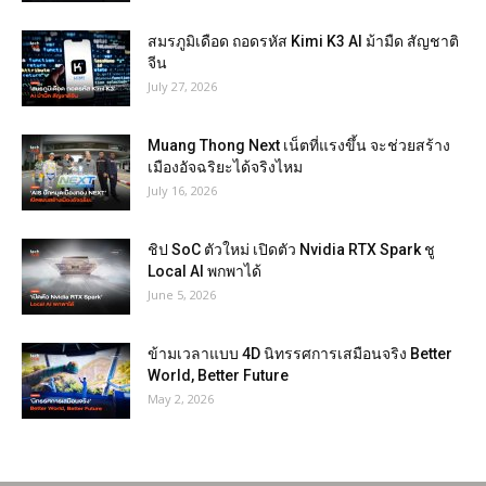
สมรภูมิเดือด ถอดรหัส Kimi K3 AI ม้ามืด สัญชาติ
จีน
July 27, 2026
Muang Thong Next เน็ตที่แรงขึ้น จะช่วยสร้าง
เมืองอัจฉริยะได้จริงไหม
July 16, 2026
ชิป SoC ตัวใหม่ เปิดตัว Nvidia RTX Spark ชู
Local AI พกพาได้
June 5, 2026
ข้ามเวลาแบบ 4D นิทรรศการเสมือนจริง Better
World, Better Future
May 2, 2026