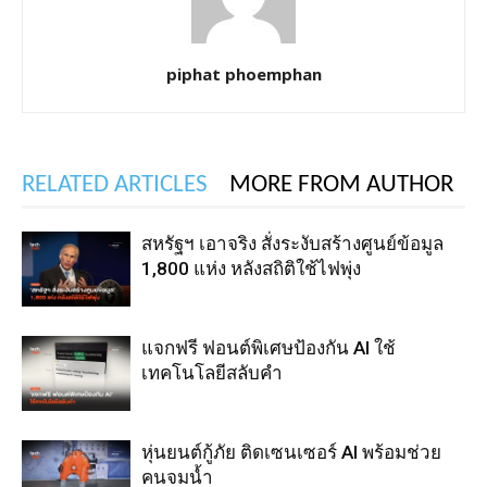
piphat phoemphan
RELATED ARTICLES
MORE FROM AUTHOR
สหรัฐฯ เอาจริง สั่งระงับสร้างศูนย์ข้อมูล
1,800 แห่ง หลังสถิติใช้ไฟพุ่ง
แจกฟรี ฟอนต์พิเศษป้องกัน AI ใช้
เทคโนโลยีสลับคำ
หุ่นยนต์กู้ภัย ติดเซนเซอร์ AI พร้อมช่วย
คนจมน้ำ