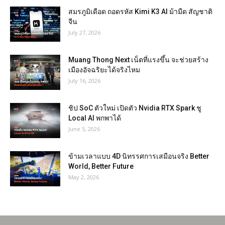
สมรภูมิเดือด ถอดรหัส Kimi K3 AI ม้ามืด สัญชาติ
จีน
July 27, 2026
Muang Thong Next เน็ตที่แรงขึ้น จะช่วยสร้าง
เมืองอัจฉริยะได้จริงไหม
July 16, 2026
ชิป SoC ตัวใหม่ เปิดตัว Nvidia RTX Spark ชู
Local AI พกพาได้
June 5, 2026
ข้ามเวลาแบบ 4D นิทรรศการเสมือนจริง Better
World, Better Future
May 2, 2026