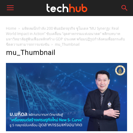
Home
มหิดลผนึกกำลัง 200 พันธมิตรธุรกิจ ชูโมเดล “MU Synergy: Real
World Impact in Action” ขับเคลื่อน “อุตสาหกรรมแห่งอนาคต” พลิกบทบาท
มหาวิทยาลัยสู่ฟันเฟืองหลักสร้าง GDP ประเทศ พร้อมปฏิรูปกำลังคนเพื่อยกระดับ
ขีดความสามารถการแข่งขัน
mu_Thumbnail
mu_Thumbnail