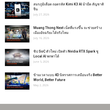
สมรภูมิเดือด ถอดรหัส Kimi K3 AI ม้ามืด สัญชาติ
จีน
July 27, 2026
Muang Thong Next เน็ตที่แรงขึ้น จะช่วยสร้าง
เมืองอัจฉริยะได้จริงไหม
July 16, 2026
ชิป SoC ตัวใหม่ เปิดตัว Nvidia RTX Spark ชู
Local AI พกพาได้
June 5, 2026
ข้ามเวลาแบบ 4D นิทรรศการเสมือนจริง Better
World, Better Future
May 2, 2026