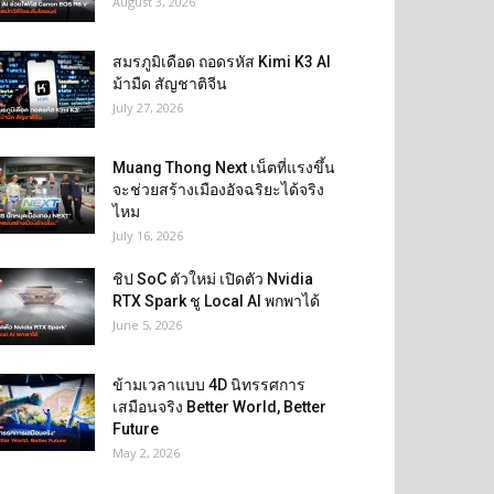
August 3, 2026
สมรภูมิเดือด ถอดรหัส Kimi K3 AI
ม้ามืด สัญชาติจีน
July 27, 2026
Muang Thong Next เน็ตที่แรงขึ้น
จะช่วยสร้างเมืองอัจฉริยะได้จริง
ไหม
July 16, 2026
ชิป SoC ตัวใหม่ เปิดตัว Nvidia
RTX Spark ชู Local AI พกพาได้
June 5, 2026
ข้ามเวลาแบบ 4D นิทรรศการ
เสมือนจริง Better World, Better
Future
May 2, 2026