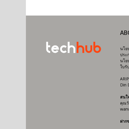
AB
นโยบ
ประก
นโยบ
ใบรั
ARIP
Din 
สนใ
คุณว
wanv
ฝากข