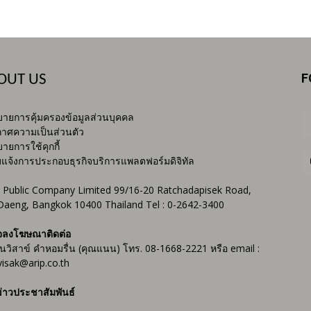
F
OUT US
ายการคุ้มครองข้อมูลส่วนบุคคล
าศความเป็นส่วนตัว
ายการใช้คุกกี้
บแจ้งการประกอบธุรกิจบริการแพลตฟอร์มดิจิทัล
 Public Company Limited 99/16-20 Ratchadapisek Road,
Daeng, Bangkok 10400 Thailand Tel : 0-2642-3400
จลงโฆษณาติดต่อ
ันวิสาข์ คำหอมรื่น (คุณแนน) โทร. 08-1668-2221 หรือ email :
isak@arip.co.th
่าวประชาสัมพันธ์