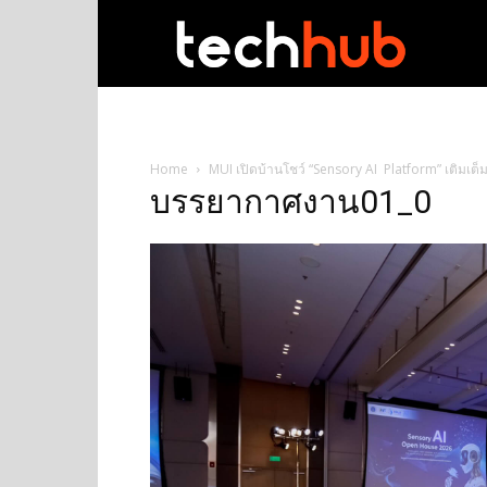
techhub
Home
MUI เปิดบ้านโชว์ “Sensory AI Platform” เติมเต็
บรรยากาศงาน01_0