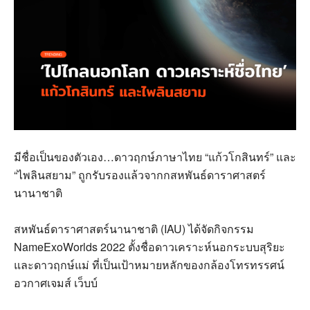
มีชื่อเป็นของตัวเอง
…
ดาวฤกษ์ภาษาไทย
“
แก้วโกสินทร์
”
และ
“
ไพลินสยาม
”
ถูกรับรองแล้วจากกสหพันธ์ดาราศาสตร์
นานาชาติ
สหพันธ์ดาราศาสตร์นานาชาติ
(IAU)
ได้จัดกิจกรรม
NameExoWorlds 2022
ตั้งชื่อดาวเคราะห์นอกระบบสุริยะ
และดาวฤกษ์แม่ ที่เป็นเป้าหมายหลักของกล้องโทรทรรศน์
อวกาศเจมส์ เว็บบ์