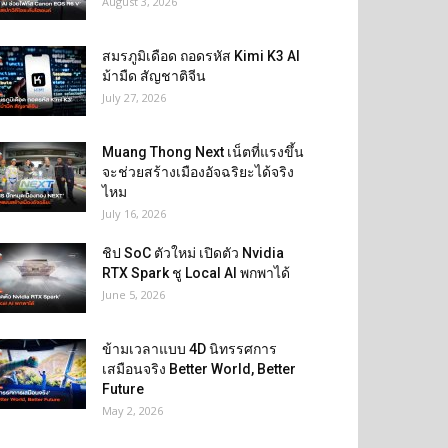
August 3, 2026
สมรภูมิเดือด ถอดรหัส Kimi K3 AI
ม้ามืด สัญชาติจีน
July 27, 2026
Muang Thong Next เน็ตที่แรงขึ้น
จะช่วยสร้างเมืองอัจฉริยะได้จริง
ไหม
July 16, 2026
ชิป SoC ตัวใหม่ เปิดตัว Nvidia
RTX Spark ชู Local AI พกพาได้
June 5, 2026
ข้ามเวลาแบบ 4D นิทรรศการ
เสมือนจริง Better World, Better
Future
May 2, 2026