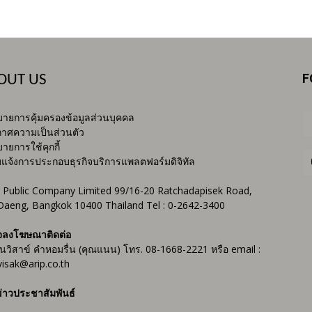
F
OUT US
ายการคุ้มครองข้อมูลส่วนบุคคล
าศความเป็นส่วนตัว
ายการใช้คุกกี้
บแจ้งการประกอบธุรกิจบริการแพลตฟอร์มดิจิทัล
 Public Company Limited 99/16-20 Ratchadapisek Road,
Daeng, Bangkok 10400 Thailand Tel : 0-2642-3400
จลงโฆษณาติดต่อ
ันวิสาข์ คำหอมรื่น (คุณแนน) โทร. 08-1668-2221 หรือ email :
isak@arip.co.th
่าวประชาสัมพันธ์