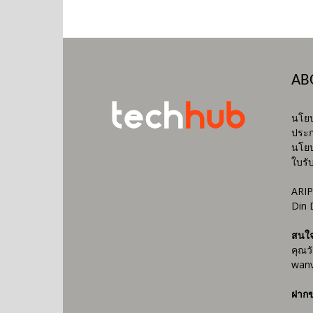
AB
นโยบ
ประก
นโยบ
ใบรั
ARIP
Din 
สนใ
คุณว
wanv
ฝากข