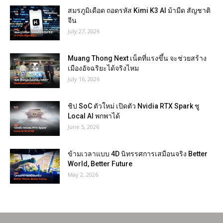
สมรภูมิเดือด ถอดรหัส Kimi K3 AI ม้ามืด สัญชาติ
จีน
July 27, 2026
Muang Thong Next เน็ตที่แรงขึ้น จะช่วยสร้าง
เมืองอัจฉริยะได้จริงไหม
July 16, 2026
ชิป SoC ตัวใหม่ เปิดตัว Nvidia RTX Spark ชู
Local AI พกพาได้
June 5, 2026
ข้ามเวลาแบบ 4D นิทรรศการเสมือนจริง Better
World, Better Future
May 2, 2026