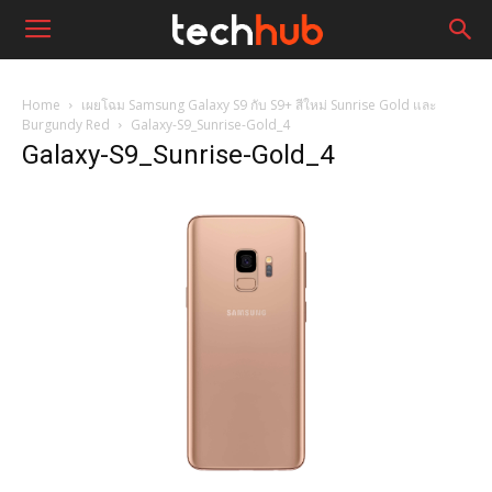
Home
เผยโฉม Samsung Galaxy S9 กับ S9+ สีใหม่ Sunrise Gold และ
Burgundy Red
Galaxy-S9_Sunrise-Gold_4
Galaxy-S9_Sunrise-Gold_4