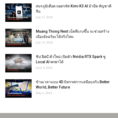
สมรภูมิเดือด ถอดรหัส Kimi K3 AI ม้ามืด สัญชาติ
จีน
July 27, 2026
Muang Thong Next เน็ตที่แรงขึ้น จะช่วยสร้าง
เมืองอัจฉริยะได้จริงไหม
July 16, 2026
ชิป SoC ตัวใหม่ เปิดตัว Nvidia RTX Spark ชู
Local AI พกพาได้
June 5, 2026
ข้ามเวลาแบบ 4D นิทรรศการเสมือนจริง Better
World, Better Future
May 2, 2026