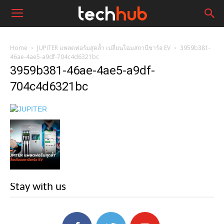
Home
JUPITER แพลตฟอร์มสุดล้ำ เปลี่ยนโฉมสถานีชาร์จ EV
3959b381-
46ae-4ae5-a9df-704c4d6321bc
3959b381-46ae-4ae5-a9df-
704c4d6321bc
Stay with us